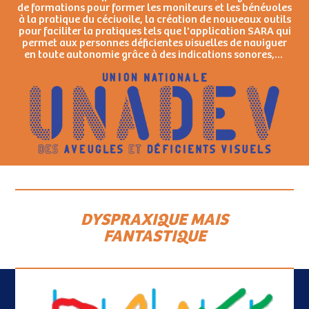
de formations pour former les moniteurs et les bénévoles
à la pratique du cécivoile, la création de nouveaux outils
pour faciliter la pratiques tels que l'application SARA qui
permet aux personnes déficientes visuelles de naviguer
en toute autonomie grâce à des indications sonores,...
DYSPRAXIQUE MAIS
FANTASTIQUE